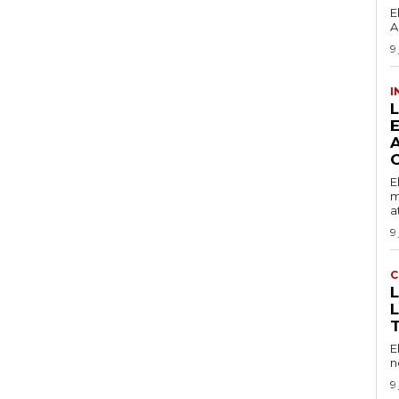
E
A
9
I
O
E
m
a
9
C
E
n
9