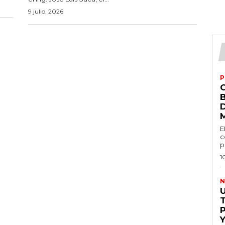
9 julio, 2026
P
E
c
p
1
N