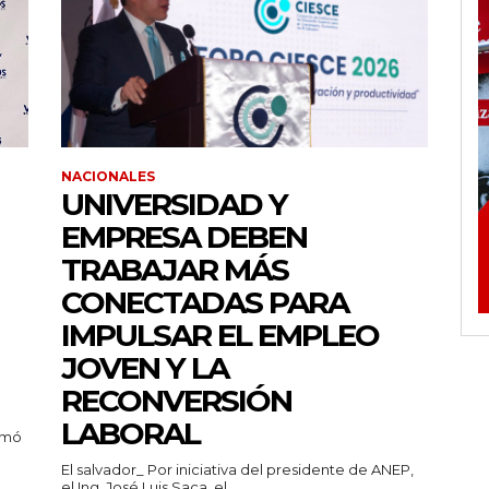
NACIONALES
UNIVERSIDAD Y
EMPRESA DEBEN
TRABAJAR MÁS
CONECTADAS PARA
IMPULSAR EL EMPLEO
JOVEN Y LA
RECONVERSIÓN
LABORAL
rmó
El salvador_ Por iniciativa del presidente de ANEP,
el Ing. José Luis Saca, el...