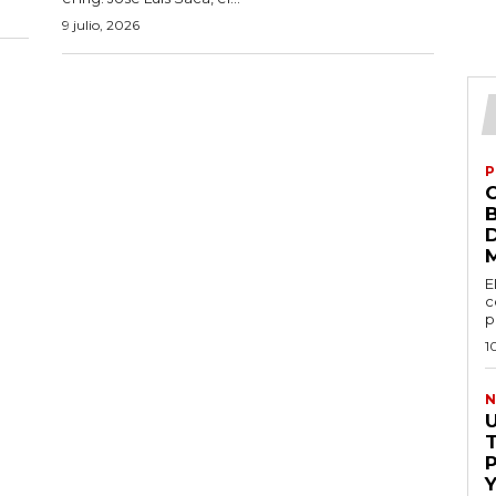
9 julio, 2026
P
E
c
p
1
N