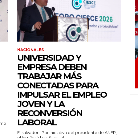
NACIONALES
UNIVERSIDAD Y
EMPRESA DEBEN
TRABAJAR MÁS
CONECTADAS PARA
IMPULSAR EL EMPLEO
JOVEN Y LA
RECONVERSIÓN
LABORAL
rmó
El salvador_ Por iniciativa del presidente de ANEP,
el Ing. José Luis Saca, el...