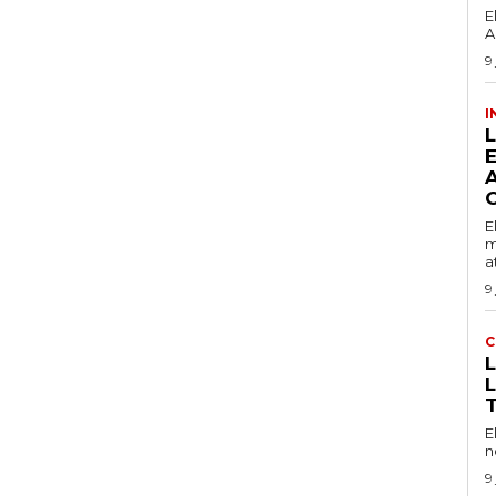
E
A
9
I
O
E
m
a
9
C
E
n
9