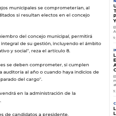
N
jos municipales se comprometerían, al
uditados si resultan electos en el concejo
E
A
miembro del concejo municipal, permitirá
9
a integral de su gestión, incluyendo el ámbito
tivo y social”, reza el artículo 8.
I
jales se deben comprometer, si cumplen
O
a auditoría al año o cuando haya indicios de
E
eparado del cargo”.
m
a
9
vendrá en la administración de la
.
C
es de candidatos a presidente,