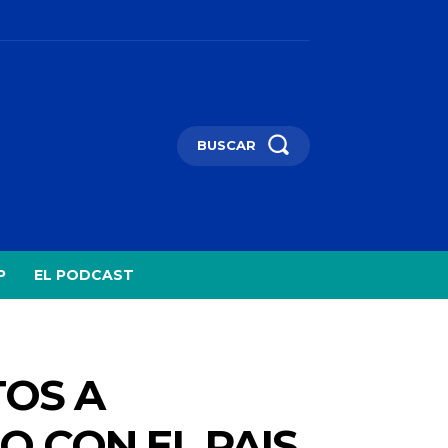
BUSCAR
P
EL PODCAST
TOS A
 CON EL PAIS