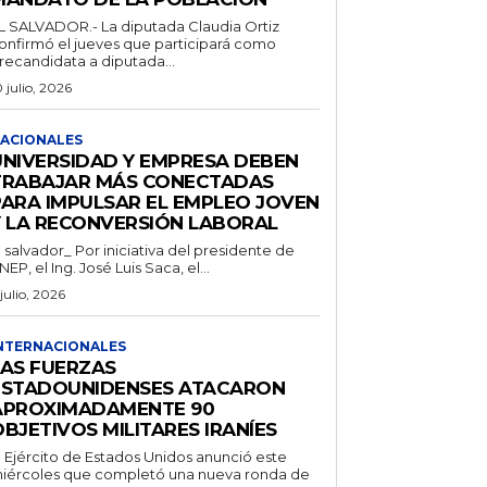
L SALVADOR.- La diputada Claudia Ortiz
onfirmó el jueves que participará como
recandidata a diputada...
0 julio, 2026
ACIONALES
UNIVERSIDAD Y EMPRESA DEBEN
TRABAJAR MÁS CONECTADAS
PARA IMPULSAR EL EMPLEO JOVEN
Y LA RECONVERSIÓN LABORAL
l salvador_ Por iniciativa del presidente de
NEP, el Ing. José Luis Saca, el...
 julio, 2026
NTERNACIONALES
LAS FUERZAS
ESTADOUNIDENSES ATACARON
APROXIMADAMENTE 90
BJETIVOS MILITARES IRANÍES
l Ejército de Estados Unidos anunció este
iércoles que completó una nueva ronda de