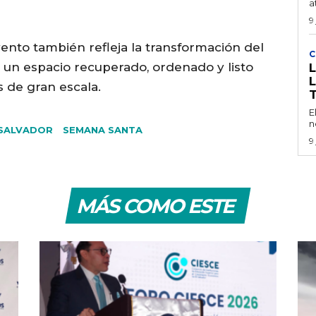
a
9
ento también refleja la transformación del
C
 un espacio recuperado, ordenado y listo
s de gran escala.
E
n
 SALVADOR
SEMANA SANTA
9
MÁS COMO ESTE