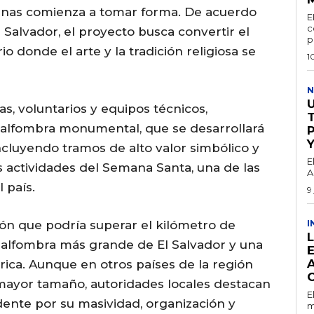
enas comienza a tomar forma. De acuerdo
E
c
 Salvador, el proyecto busca convertir el
p
o donde el arte y la tradición religiosa se
1
N
as, voluntarios y equipos técnicos,
a alfombra monumental, que se desarrollará
incluyendo tramos de alto valor simbólico y
E
as actividades del Semana Santa, una de las
A
 país.
9
ón que podría superar el kilómetro de
I
la alfombra más grande de El Salvador y una
ica. Aunque en otros países de la región
O
 mayor tamaño, autoridades locales destacan
E
dente por su masividad, organización y
m