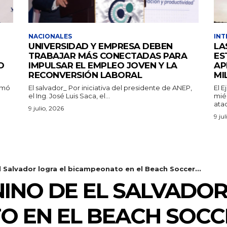
NACIONALES
INT
UNIVERSIDAD Y EMPRESA DEBEN
LA
TRABAJAR MÁS CONECTADAS PARA
ES
O
IMPULSAR EL EMPLEO JOVEN Y LA
AP
RECONVERSIÓN LABORAL
MI
rmó
El salvador_ Por iniciativa del presidente de ANEP,
El 
el Ing. José Luis Saca, el...
mié
ataq
9 julio, 2026
9 ju